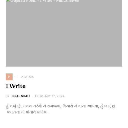
P
POEMS
I Write
BY
BIJAL SHAH
FEBRUARY 17, 2024
હું લખું છું, મનના તરંગો ને સમજવા, વિચારો ને વાચા આપવા, હું લખું છું
વ્યસ્તતા માં પોતાને ક્યાંક…