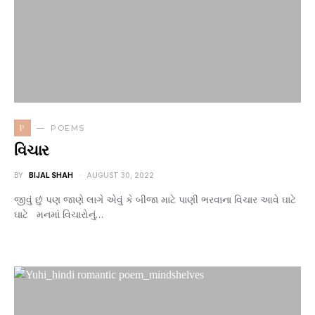
P
POEMS
વિચાર
BY
BIJAL SHAH
AUGUST 30, 2022
જીવું છું પણ જાણે લાગે એવું કે બીજા માટે પાણી ભરવાના વિચાર આવે ઘાટે
ઘાટે મનમાં વિચારોનું…