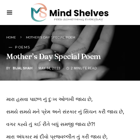
HOME
MOTHER’S DAY SPECIAL POEM
POEMS
Mother’s Day Special Poem
BY
BIJAL SHAH
MAY 14, 2023
2 MINUTE READ
મારા હસવા પાછળ નું દુઃખ ઓળખી જાય છે,
સમયે સમયે મને પ્રેમ અને સંસ્કાર નું સિંચન કરી જાય છે,
વગર કહ્યે તું કઈ રીતે બધું સમજી જાય છે?!
મારા અંધકાર માં દીવો પ્રજ્વલ્લીત તું કરી જાય છે,