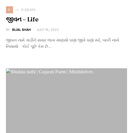
P
POEMS
જીવન – Life
BY
BIJAL SHAH
JULY 16, 2022
જીવન નામે ગાડીને સવાર લાખ માણસો ઘણાં જીવે ઘણાં મરે, બાકી નાખે
નિસાસો કોઈ પૂછે કેમ છે…