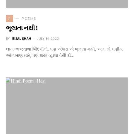
P
POEMS
ભૂલાતા નથી !
BY
BIJAL SHAH
JULY 14, 2022
લાખ અજવાળા જિંદગીમાં, પણ અંધારા એ ભૂલાતા નથી, આમ તો ઘણીય
ઓળખાણ મારે, પણ થયા વ્હાલા વેરી! દી…