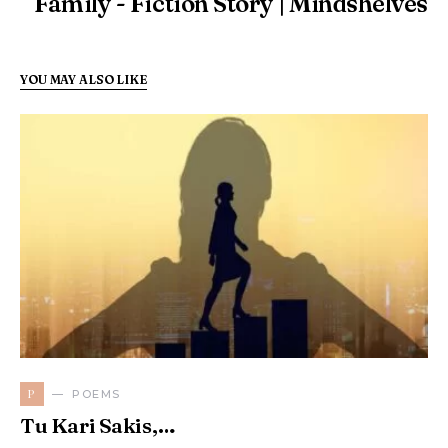
Family - Fiction Story | Mindshelves
YOU MAY ALSO LIKE
P
POEMS
Tu Kari Sakis,…