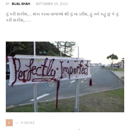
BY
BIJAL SHAH
SEPTEMBER 29, 2022
તું કરી શકીશ,… શંકા કરવા વાળાઓ થી તું ના ડરીશ, હું તને કહું છુ કે તું
કરી શકીશ,……
P
POEMS