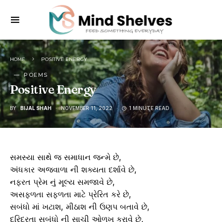
HOME
POSITIVE ENERGY
POEMS
Positive Energy
BY
BIJAL SHAH
NOVEMBER 11, 2022
1 MINUTE READ
સમસ્યા સાથે જ સમાધાન જન્મે છે,
અંધકાર અજવાળા ની શક્યતા દર્શાવે છે,
નફરત પ્રેમ નું મૂલ્ય સમજાવે છે,
અસફળતા સફળતા માટે પ્રેરિત કરે છે,
સબંધો માં ખટાશ, મીઠાશ ની ઉણપ બતાવે છે,
દરિદ્રતા સબંધો ની સાચી ઓળખ કરાવે છે,