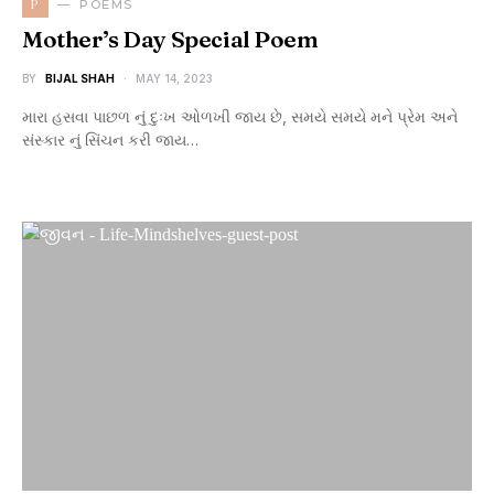
P
POEMS
Mother’s Day Special Poem
BY
BIJAL SHAH
MAY 14, 2023
મારા હસવા પાછળ નું દુઃખ ઓળખી જાય છે, સમયે સમયે મને પ્રેમ અને
સંસ્કાર નું સિંચન કરી જાય…