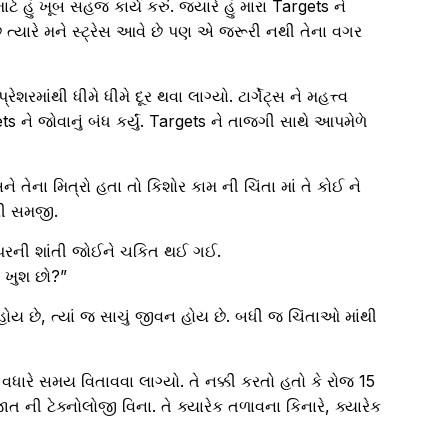
ે હું ખૂબ સહજ કાર્ય કરું. જ્યારે હું મારા Targets ને
ું ત્યારે મને સ્ટ્રેસ આવે છે પણ એ જરૂરી નથી તેના વગર
રમાંથી ધીમે ધીમે દૂર થવા લાગ્યો. ટાર્ગેટ્સ ને મહત્ત્વ
ts ને જોવાનું બંધ કર્યું. Targets ને તાજગી સાથે આપમેળે
ે તેના મિત્રો હતા તો કિશોર કામ ની ચિંતા માં તે કોઈ ને
રી સમજી.
ેરા પરની શાંતી જોઈને ચકિત થઈ ગઈ.
 ખુશ છો?”
 હોય છે, ત્યાં જ સાચું જીવન હોય છે. બધી જ ચિંતાઓ માંથી
 વધારે સમય વિતાવવા લાગ્યો. તે નક્કી કરતો હતો કે રોજ 15
ની ટેક્નોલોજી વિના. તે ક્યારેક તળાવના કિનારે, ક્યારેક