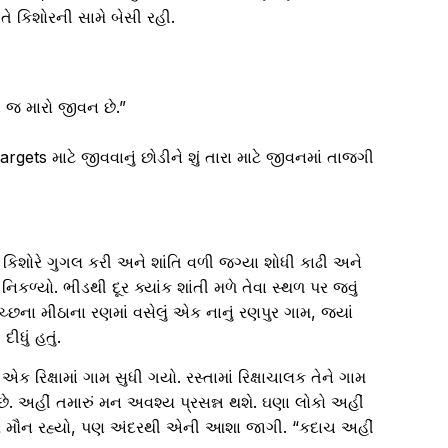
તે કિશોરની સામે બેસી રહી.
ં. એ જ મારો જીવન છે.”
argets માટે જીવવાનું છોડીને શું તારા માટે જીવનમાં તાજગી
િશોરે ગુગલ કરી અને શાંતિ વળી જગ્યા શોધી કાઢી અને
નિકળ્યો. ભીડથી દૂર ક્યાંક શાંતી મળે તેવા સ્થળ પર જવું
 કચ્છના મીઠાના રણમાં વસેલું એક નાનું રણપુર ગામ, જ્યાં
ીધું હતું.
ક રિક્ષામાં ગામ સુધી ગયો. રસ્તામાં રિક્ષાચાલક તેને ગામ
છે. અહીં તમારું મન અવશ્ય પ્રસન્ન થશે. ઘણા લોકો અહીં
િશોર મૌન રહ્યો, પણ અંદરથી એની આશા જાગી. “કદાચ અહીં