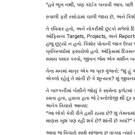
“હવે ભૂખ નથી, પણ કાંઈક બનાવી આપ. પછી 
રુપાલી ફરી રસોડામાં ચાલી જાય છે, અને કિશ
તે રવિવાર હતો, અને નોકરીથી છુટકો મળેલો 
ઓફિસના Targets, Projects, અને Reportsનો
હજુ છૂટ્યો ન હતો. કિશોર પોતાની જાત ઉપર 
પ્રતિસ્પર્ધામાં ફસાયેલો હતો. ઓફિસમાં દિવ
સમય પસાર કરવો, જીવન જેમ એક મશીન બની 
તેના મનમાં માત્ર એક જ પ્રશ્ન ગુંજતો: “શું હું
એકલો રહેવું તે શાંતી છે કે શૂન્યતા? શું જી
તે બાલ્કનીમાં બેસીને જોયું કે સામેના ફ્લેટમાં ક
રમતા હતા, હસતા હતા જે ટેક્નોલોજી થી દૂ
અનેક વિચારો આવ્યા:
“આ લોકો કેવી રીતે હસી રહ્યા છે? શું તેમના
માણસ ખુશ પણ રહી શકે છે? શાંતી છે ક્યાં?” જ
આવા જ વિચારો સાથે સાંજના છ વાગ્યા ત્યારે