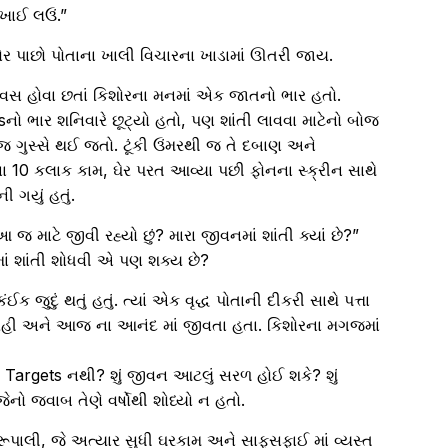
ખાઈ લઉં.”
ોર પાછો પોતાના ખાલી વિચારના ખાડામાં ઊતરી જાય.
દિવસ હોવા છતાં કિશોરના મનમાં એક જાતનો ભાર હતો.
 ભાર શનિવારે છૂટ્યો હતો, પણ શાંતી લાવવા માટેનો બોજ
જ ગુસ્સે થઈ જતો. ટૂંકી ઉંમરથી જ તે દબાણ અને
સના 10 કલાક કામ, ઘેર પરત આવ્યા પછી ફોનના સ્ક્રીન સાથે
ગયું હતું.
 આ જ માટે જીવી રહ્યો છું? મારા જીવનમાં શાંતી ક્યાં છે?”
વનમાં શાંતી શોધવી એ પણ શક્ય છે?
ંઈક જુદું થતું હતું. ત્યાં એક વૃદ્ધ પોતાની દીકરી સાથે પત્તા
ર રહી અને આજ ના આનંદ માં જીવતા હતા. કિશોરના મગજમાં
માં Targets નથી? શું જીવન આટલું સરળ હોઈ શકે? શું
ેનો જવાબ તેણે વર્ષોથી શોધ્યો ન હતો.
 રૂપાલી, જે અત્યાર સુધી ઘરકામ અને સાફસફાઈ માં વ્યસ્ત