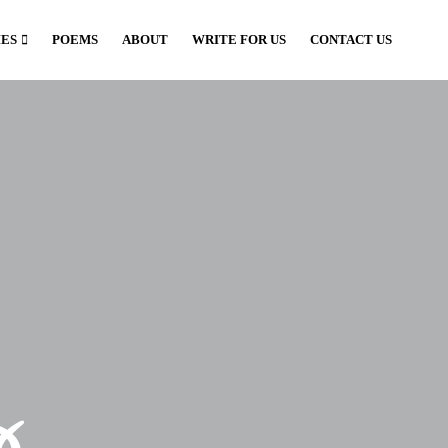
IES
POEMS
ABOUT
WRITE FOR US
CONTACT US
જ