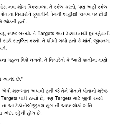
થોડા નવા શોખ વિકસાવ્યા. તે સ્કેચ કરતો, પણ અહીં સ્કેચ
 પોતાના વિચારોને ફૂલાવીને પેનની શાહીથી કાગળ પર છોડી
થે જોડતી હતી.
વધુ સ્પષ્ટ બન્યો. તે Targets અને ડેડલાઇનથી દૂર રહેવાની
ાથે સંતુલિત કરતો. તે શીખી ગયો હતો કે શાંતી જીવનમાં
આવે.
 મહત્વ વિશે લખતો. તે વિચારેતો કે “મારી શાંતીના ક્ષણો
ે આનંદ છે.”
 એવી શરૂઆત અપાવી હતી જે તેને પોતાને પોતાનો શ્રેષ્ઠ
Targets પાડી રહ્યો છે, પણ Targets માટે જીવી રહ્યો
જ ના આ ટેકોનોલોજીકલ યુગ ની અંદર લોકો શાંતિ
 અંદર રહેલી હોય છે.
”