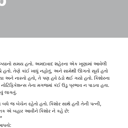
ાગ્યાનો સમય હતો. અમદાવાદ શહેરના એક ખૂણામાં આવેલી
 હતો. તેણે કાંઈ ખાધું નહોતું, અને સામેથી ઊગતો સૂર્ય હતો
 ચા અને નાસ્તો હતો, તે પણ હવે ઠંડો થઈ ગયો હતો. કિશોરના
ા નોટિફિકેશન્સ તેના મગજમાં કંઈ ઉંડુ પ્રભાવ ન પાડતા હતા.
ું લાગતું.
 બધે જ બેચેન રહેતો હતો. કિશોર સાથે હતી તેની પત્ની,
નક એ બહાર આવીને કિશોર ને કહે છે:
?”
 આપતો: