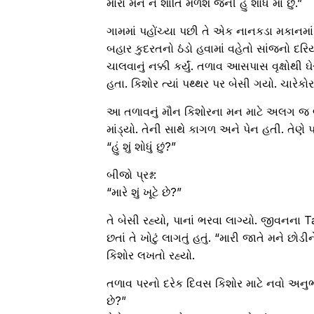
મારા મન ને શાંતિ મળશે જેની હું શોધ માં છું.”
ગામમાં પહોંચ્યા પછી તે એક નાનકડા મકાનમાં
બહાર કુદરતનો ઠંડો હવામાં વહેતો સાંજનો દર
ચાલવાનું નક્કી કર્યું. તળાવ આસપાસ વૃક્ષોથી ઘ
હતા. કિશોર ત્યાં પથ્થર પર બેસી ગયો. ચારેકોર
આ તળાવનું મૌન કિશોરના મન માટે અલગ જ લા
માંડ્યો. તેની સાથે કાગળ અને પેન હતી. તેણે પ્
“હું શું શોધું છું?”
બીજો પ્રશ્ન:
“મારે શું ખૂટે છે?”
તે બેસી રહ્યો, પાનાં ભરવા લાગ્યો. જીવનના Ta
છતાં તે ખોટું લાગતું હતું. “મારી જાતે મને છોડીને 
કિશોર લખતો રહ્યો.
તળાવ પરનો દરેક દિવસ કિશોર માટે નવો અનુભવ હ
છે?”