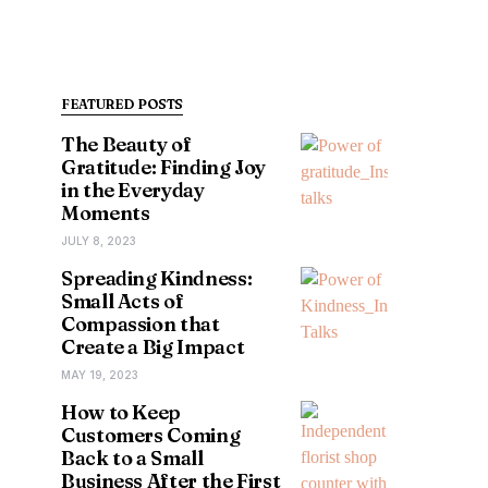
FEATURED POSTS
The Beauty of
Gratitude: Finding Joy
in the Everyday
Moments
JULY 8, 2023
Spreading Kindness:
Small Acts of
Compassion that
Create a Big Impact
MAY 19, 2023
How to Keep
Customers Coming
Back to a Small
Business After the First