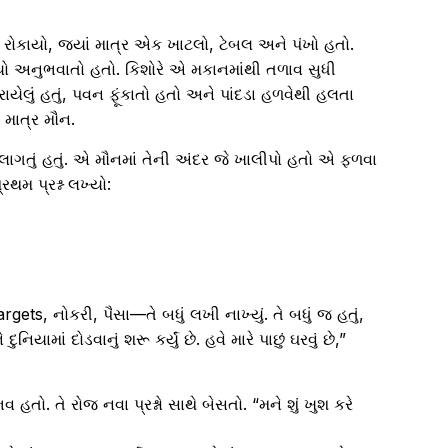
 રોકાયો, જ્યાં માત્ર એક ખાટલો, ટેબલ અને પંખો હતો.
િયો અનુભવાતો હતો. કિશોરે એ મકાનમાંથી તળાવ સુધી
ેરાયેલું હતું, પવન ફૂંકાતો હતો અને પાંદડા હળવેથી હલતા
 માત્ર મૌન.
ગતું હતું. એ મૌનમાં તેની અંદર જે ખાલીપો હતો એ ફળવા
રથમ પ્રશ્ન લખ્યો:
rgets, નોકરી, પૈસા—તે બધું લખી નાખ્યું. તે બધું જ હતું,
દુનિયામાં દોડવાનું શરૂ કર્યું છે. હવે મારે પાછું ઘરવું છે,”
તો. તે રોજ નવા પ્રશ્નો સાથે બેસતો. “મને શું ખુશ કરે