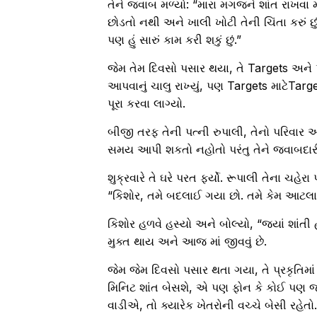
તેને જવાબ મળ્યો: “મારા મગજને શાંત રાખવા માટ
છોડતો નથી અને ખાલી ખોટી તેની ચિંતા કરું છ
પણ હું સારું કામ કરી શકું છું.”
જેમ તેમ દિવસો પસાર થયા, તે Targets અને પ્રેશ
આપવાનું ચાલુ રાખ્યું, પણ Targets માટેTarge
પૂરા કરવા લાગ્યો.
બીજી તરફ તેની પત્ની રુપાલી, તેનો પરિવાર અન
સમય આપી શકતો નહોતો પરંતુ તેને જવાબદા
શુક્રવારે તે ઘરે પરત ફર્યો. રૂપાલી તેના ચહ
“કિશોર, તમે બદલાઈ ગયા છો. તમે કેમ આટલા
કિશોર હળવે હસ્યો અને બોલ્યો, “જ્યાં શાંતી
મુક્ત થાય અને આજ માં જીવવું છે.
જેમ જેમ દિવસો પસાર થતા ગયા, તે પ્રકૃતિમાં
મિનિટ શાંત બેસશે, એ પણ ફોન કે કોઈ પણ જાત 
વાડીએ, તો ક્યારેક ખેતરોની વચ્ચે બેસી રહેતો.