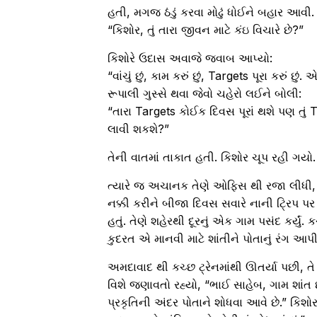
હતી, મગજ ઠંડું કરવા મોઢું ધોઈને બહાર આવી. 
“કિશોર, તું તારા જીવન માટે કંઇ વિચારે છે?”
કિશોરે ઉદાસ અવાજે જવાબ આપ્યો:
“વાંચું છું, કામ કરું છું, Targets પૂરા કરું છુ
રૂપાલી ગુસ્સે થવા જેવો ચહેરો લઈને બોલી:
“તારા Targets કોઈક દિવસ પૂરાં થશે પણ તું T
લાવી શકશે?”
તેની વાતમાં તાકાત હતી. કિશોર ચૂપ રહી ગયો.
ત્યારે જ અચાનક તેણે ઓફિસ થી રજા લીધી, ક
નક્કી કરીને બીજા દિવસ સવારે નાની ટ્રિપ પર 
હતું. તેણે શહેરથી દૂરનું એક ગામ પસંદ કર્યું.
કુદરત એ માનવી માટે શાંતીને પોતાનું રંગ આપી દ
અમદાવાદ થી કચ્છ ટ્રેનમાંથી ઊતર્યા પછી, તે એ
વિશે જણાવતો રહ્યો, “ભાઈ સાહેબ, ગામ શાંત 
પ્રકૃતિની અંદર પોતાને શોધવા આવે છે.” ક