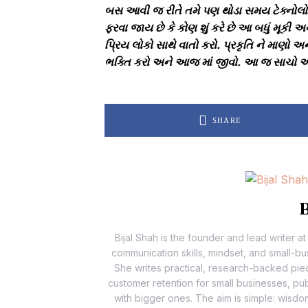
બસ આવી જ રીતે તમે પણ થોડા સમય ટેક્નોલોજી થી
ફરવા જાય છે કે કોણ શું કરે છે આ બધું મૂકી 
પ્રિય લોકો સાથે વાતો કરો. પ્રકૃતિ ને માણો 
ભક્તિ કરો અને આજ માં જીવો. આ જ સાચો આ
SHARE
B
Bijal Shah is the founder and lead writer
communication skills, mindset, and small-busi
She writes practical, research-backed pieces
customer retention for small businesses, p
with bigger ones. The aim is simple: wisdo