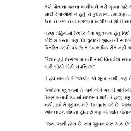
તેણે પોતાના મનના ખાલીપાને ભરી મૂકવા માટે 
સાદી રેખાઓમાં ન હતું. તે કુદરતના રસાયણમાં
દેતો. તે કળા તેના મગજના ખાલીપાને શાંતી સા
ત્રણ મહિનામાં કિશોર તેના જીવનના હેતુ વિશે 
કોશિશ કરતો, પણ Targetsને જીવનની સાદગી સ
વિતરિત કરવી પડે છે; તે સ્વાભાવિક રીતે નહીં 
કિશોર હવે દરરોજ પોતાની સાથે વિતાવેલા સમયના
મારી સૌથી મોટી સંપત્તિ છે.”
તે હવે માનતો કે “એકાંત એ શૂન્ય નથી, પણ ત
કિશોરના જીવનમાં તે ગામે એને ગમતી શાંતીની
મિત્ર બનાવી દેવામાં મદદરૂપ થઈ. તે હજુ પણ 
નથી. હવે તે જીવન માટે Targets કરે છે. આ
ઓનલાઇન શોધતા હોય છે પણ એ શાંતિ પોતાના
“જ્યાં શાંતી હોય છે, ત્યાં જીવન શરૂ થાય છે.