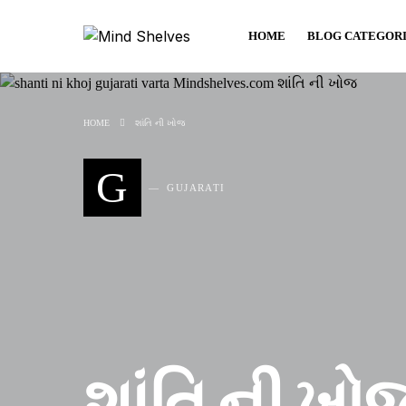
HOME
BLOG CATEGOR
HOME
શાંતિ ની ખોજ
G
GUJARATI
શાંતિ ની ખો