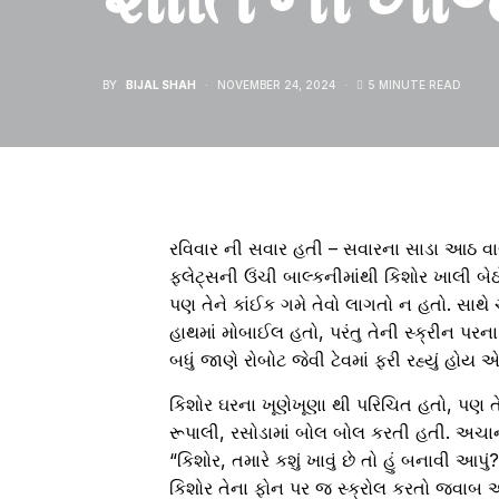
BY
BIJAL SHAH
NOVEMBER 24, 2024
5 MINUTE READ
રવિવાર ની સવાર હતી – સવારના સાડા આઠ વ
ફલેટ્સની ઉંચી બાલ્કનીમાંથી કિશોર ખાલી બેઠો
પણ તેને કાંઈક ગમે તેવો લાગતો ન હતો. સાથે
હાથમાં મોબાઈલ હતો, પરંતુ તેની સ્ક્રીન પરન
બધું જાણે રોબોટ જેવી ટેવમાં ફરી રહ્યું હોય એવ
કિશોર ઘરના ખૂણેખૂણા થી પરિચિત હતો, પણ તે
રૂપાલી, રસોડામાં બોલ બોલ કરતી હતી. અચા
“કિશોર, તમારે કશું ખાવું છે તો હું બનાવી આપું
કિશોર તેના ફોન પર જ સ્ક્રોલ કરતો જવાબ